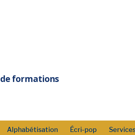
t de formations
Alphabétisation
Écri-pop
Service